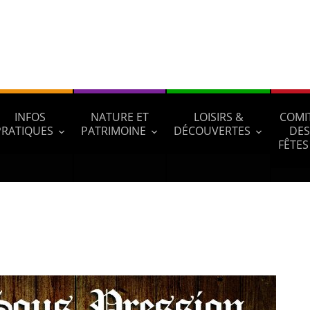
INFOS
NATURE ET
LOISIRS &
COMI
PRATIQUES
PATRIMOINE
DÉCOUVERTES
DES
FÊTES