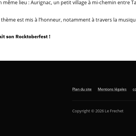
un même lieu : Aurignac, un petit village à mi-chemin entre T
hème est mis à l’honneur, notamment à travers la musique
it son Rocktoberfest !
Plan du site
Mentions légales
co
Copyright © 2026 Le Frechet