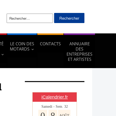
Rechercher :
TÉ
LE COIN DES
CONTACTS
ANNUAIRE
MOTARDS
DES
ENTREPRISES
ET ARTISTES
l
iCalendrier.fr
Samedi - Sem.
32
0
8
AOÛT