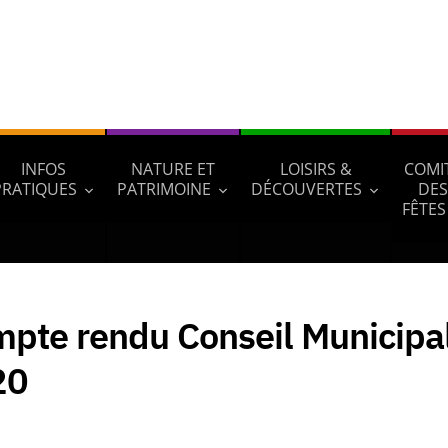
INFOS
NATURE ET
LOISIRS &
COMI
PRATIQUES
PATRIMOINE
DÉCOUVERTES
DES
FÊTES
pte rendu Conseil Municipa
20