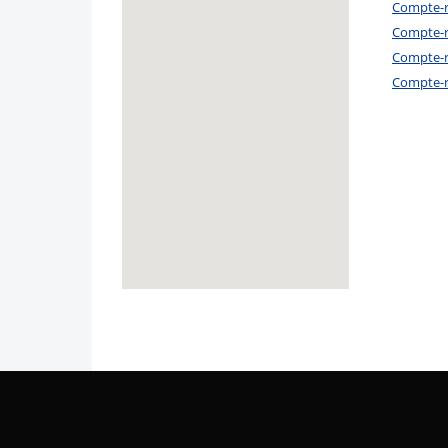
Compte-r
Compte-r
Compte-r
Compte-r
get google map link