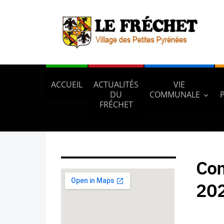
ACCUEIL
ACTUALITÉS
VIE
DU
COMMUNALE
FRÉCHET
Com
20