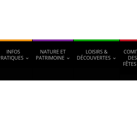
INFOS
NATURE ET
LOISIRS &
COMI
PRATIQUES
PATRIMOINE
DÉCOUVERTES
DES
FÊTES