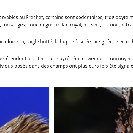
vables au Fréchet, certains sont sédentaires, troglodyte m
mésanges, coucou gris, milan royal, pic vert, pic noir, effr
oduire ici, l’aigle botté, la huppe fasciée, pie-grièche écorc
s étendent leur territoire pyrénéen et viennent tournoyer 
ividus posés dans des champs ont plusieurs fois été signalé