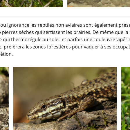
u ignorance les reptiles non aviaires sont également prése
 pierres sèches qui sertissent les prairies. De même que la ra
e qui thermorégule au soleil et parfois une couleuvre vipéri
lle, préfèrera les zones forestières pour vaquer à ses occ
étion.