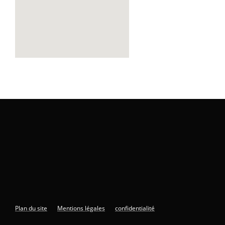
get google map link
Plan du site
Mentions légales
confidentialité